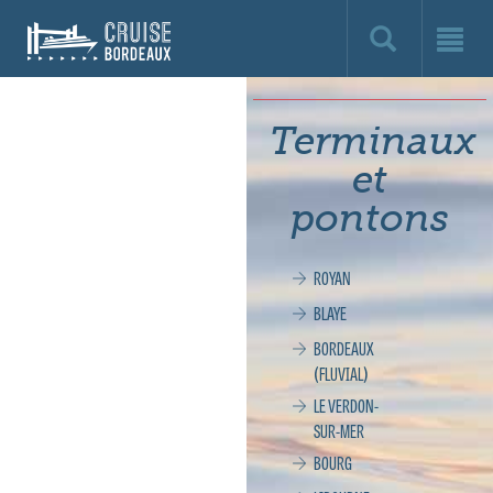
Cruise
Bordeaux,
le
Terminaux
site
et
officiel
pontons
de
ROYAN
la
BLAYE
croisière
BORDEAUX
(FLUVIAL)
à
LE VERDON-
SUR-MER
Bordeaux
BOURG