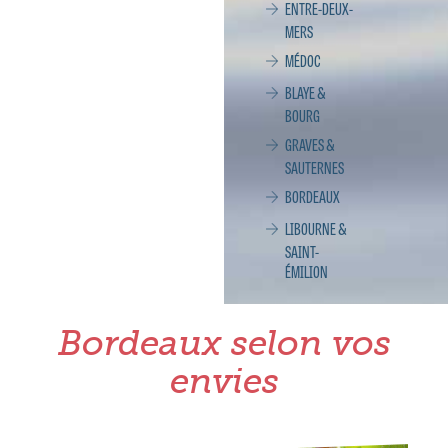
ENTRE-DEUX-
MERS
MÉDOC
BLAYE &
BOURG
GRAVES &
SAUTERNES
BORDEAUX
LIBOURNE &
SAINT-
ÉMILION
Bordeaux selon vos
envies