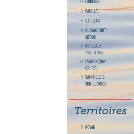
LIBOURNE
PAUILLAC
CADILLAC
CUSSAC-FORT-
MÉDOC
BORDEAUX
(MARITIME)
LANGON (DAY-
CRUISE)
SAINT-CIERS-
SUR-GIRONDE
Territoires
ROYAN