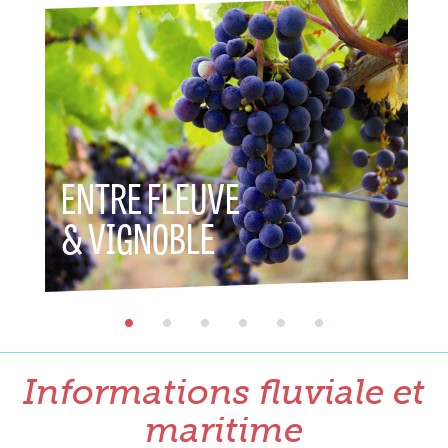
ENTRE FLEUVE
ENTR
& VIGNOBLE
& P
Informations fluviale et
maritime