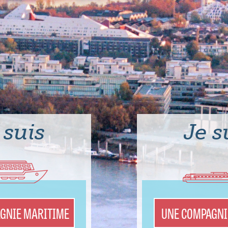
 suis
Je s
GNIE MARITIME
UNE COMPAGNI