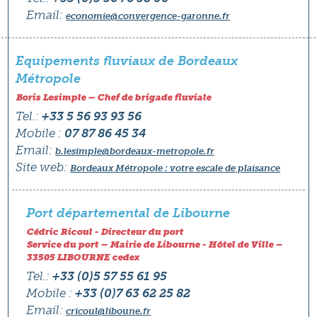
Email:
economie@convergence-garonne.fr
Equipements fluviaux de Bordeaux
Métropole
Boris Lesimple – Chef de brigade fluviale
Tel.:
+33 5 56 93 93 56
Mobile :
07 87 86 45 34
Email:
b.lesimple@bordeaux-metropole.fr
Site web:
Bordeaux Métropole : votre escale de plaisance
Port départemental de Libourne
Cédric Ricoul - Directeur du port
Service du port – Mairie de Libourne - Hôtel de Ville –
33505 LIBOURNE cedex
Tel.:
+33 (0)5 57 55 61 95
Mobile :
+33 (0)7 63 62 25 82
Email:
cricoul@liboune.fr