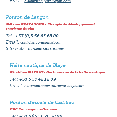
Email:
b.samzun@port-royan.com
Ponton de Langon
Mélanie GRATADOUR - Chargée de développement
tourisme fluvial
Tel.:
+33 (0)5 56 63 68 00
Email:
escalelangon@gmail.com
Site web:
Tourisme Sud Gironde
Halte nautique de Blaye
Géraldine MATRAT - Gestionnaire de la halte nautique
Tel.:
+33 5 57 42 12 09
Email:
haltenautique@tourisme-blaye.com
Ponton d’escale de Cadillac
CDC Convergence Garonne
Tel.:
+33 (0)5 56 76 38 00