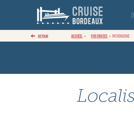
D
ACCUEIL
VOS ENVIES
PATRIMOINE
RETOUR
Localis