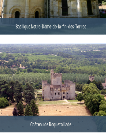
Basilique Notre-Dame-de-la-fin-des-Terres
Château de Roquetaillade