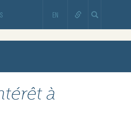
S
EN
ntérêt à