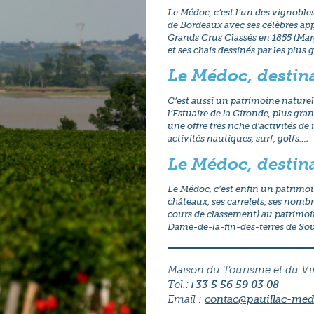
Le Médoc, c’est l’un des vignobl
de Bordeaux avec ses célèbres app
Grands Crus Classés en 1855 (Mar
et ses chais dessinés par les plus 
Le Médoc, destin
C’est aussi un patrimoine naturel
l’Estuaire de la Gironde, plus gra
une offre très riche d’activités de
activités nautiques, surf, golfs….
Le Médoc, destin
Le Médoc, c’est enfin un patrimo
châteaux, ses carrelets, ses nomb
cours de classement) au patrimo
Dame-de-la-fin-des-terres de Sou
Maison du Tourisme et du Vin
Tel.:
+33 5 56 59 03 08
Email :
contac@pauillac-me