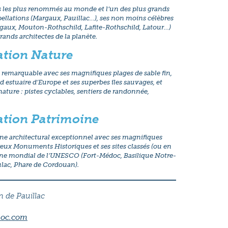
es les plus renommés au monde et l’un des plus grands
ellations (Margaux, Pauillac…), ses non moins célèbres
gaux, Mouton-Rothschild, Lafite-Rothschild, Latour…)
grands architectes de la planète.
ation Nature
 remarquable avec ses magnifiques plages de sable fin,
nd estuaire d’Europe et ses superbes îles sauvages, et
 nature : pistes cyclables, sentiers de randonnée,
ation Patrimoine
ine architectural exceptionnel avec ses magnifiques
reux Monuments Historiques et ses sites classés (ou en
ine mondial de l’UNESCO (Fort-Médoc, Basilique Notre-
lac, Phare de Cordouan).
 de Pauillac
doc.com