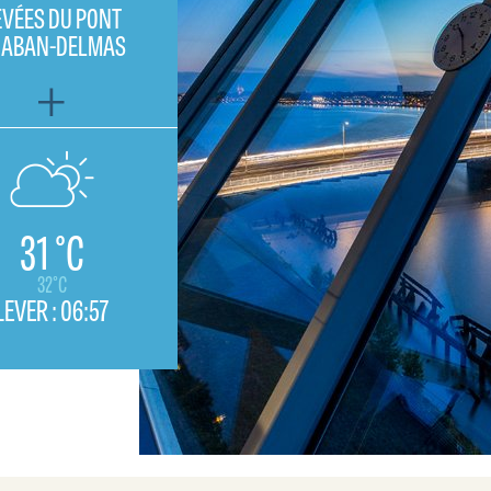
EVÉES DU PONT
HABAN-DELMAS
31 °C
32°C
LEVER :
06:57