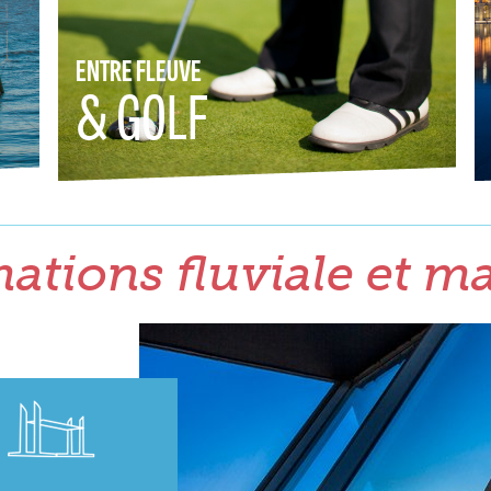
ENTRE FLEUVE
& GOLF
ations fluviale et m