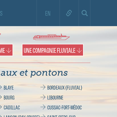
e de croisière et utilisez la carte pour
S
EN
es territoires et les pontons.
IME
UNE COMPAGNIE FLUVIALE
aux et pontons
BLAYE
BORDEAUX (FLUVIAL)
BOURG
LIBOURNE
CADILLAC
CUSSAC-FORT-MÉDOC