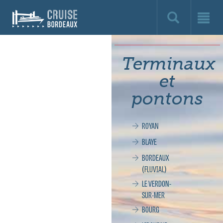
Cruise
Bordeaux,
le
Terminaux
site
et
officiel
pontons
de
ROYAN
la
BLAYE
croisière
BORDEAUX
(FLUVIAL)
à
LE VERDON-
SUR-MER
Bordeaux
BOURG