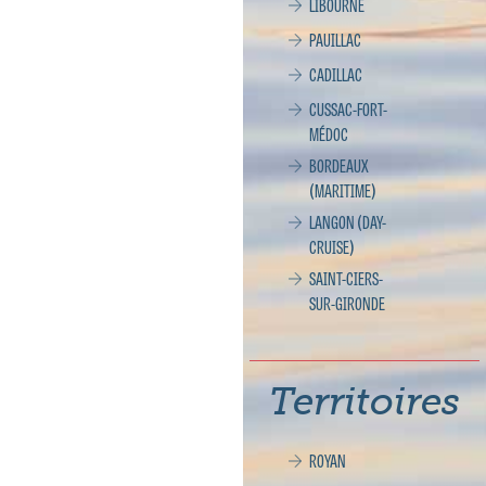
LIBOURNE
PAUILLAC
CADILLAC
CUSSAC-FORT-
MÉDOC
BORDEAUX
(MARITIME)
LANGON (DAY-
CRUISE)
SAINT-CIERS-
SUR-GIRONDE
Territoires
ROYAN