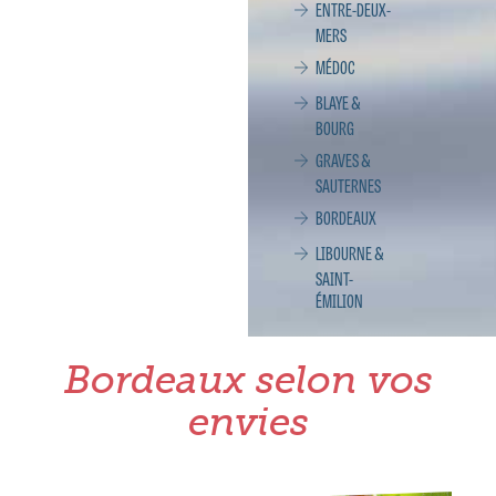
ENTRE-DEUX-
MERS
MÉDOC
BLAYE &
BOURG
GRAVES &
SAUTERNES
BORDEAUX
LIBOURNE &
SAINT-
ÉMILION
Bordeaux selon vos
envies