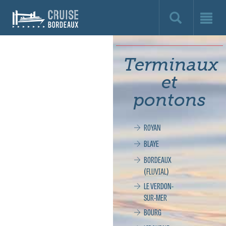
Cruise
Bordeaux,
le
Terminaux
site
et
officiel
pontons
de
ROYAN
la
BLAYE
croisière
BORDEAUX
(FLUVIAL)
à
LE VERDON-
SUR-MER
Bordeaux
BOURG