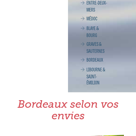
ENTRE-DEUX-
MERS
MÉDOC
BLAYE &
BOURG
GRAVES &
SAUTERNES
BORDEAUX
LIBOURNE &
SAINT-
ÉMILION
Bordeaux selon vos
envies