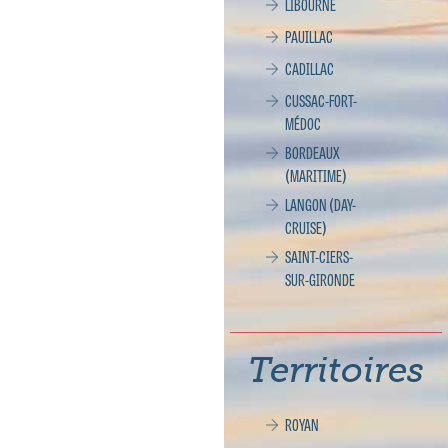
LIBOURNE
PAUILLAC
CADILLAC
CUSSAC-FORT-
MÉDOC
BORDEAUX
(MARITIME)
LANGON (DAY-
CRUISE)
SAINT-CIERS-
SUR-GIRONDE
Territoires
ROYAN