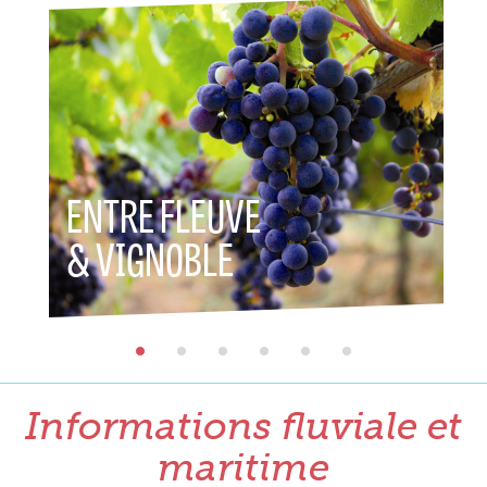
ENTRE FLEUVE
ENTR
& VIGNOBLE
& P
Informations fluviale et
maritime