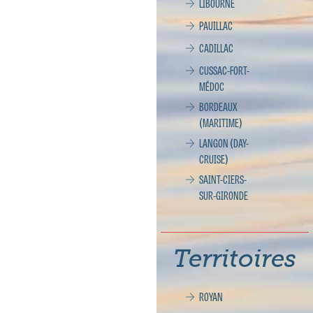
LIBOURNE
PAUILLAC
CADILLAC
CUSSAC-FORT-
MÉDOC
BORDEAUX
(MARITIME)
LANGON (DAY-
CRUISE)
SAINT-CIERS-
SUR-GIRONDE
Territoires
ROYAN