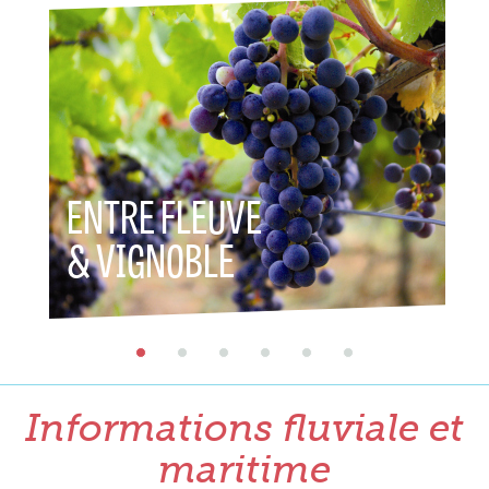
ENTRE FLEUVE
ENT
& VIGNOBLE
& P
Informations fluviale et
maritime