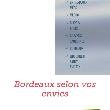
ENTRE-DEUX-
MERS
MÉDOC
BLAYE &
BOURG
GRAVES &
SAUTERNES
BORDEAUX
LIBOURNE &
SAINT-
ÉMILION
Bordeaux selon vos
envies