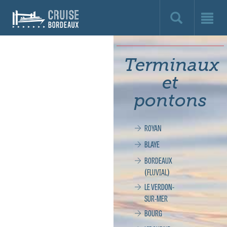
Cruise
Bordeaux,
le
Terminaux
site
et
officiel
pontons
de
ROYAN
la
BLAYE
croisière
BORDEAUX
(FLUVIAL)
à
LE VERDON-
SUR-MER
Bordeaux
BOURG