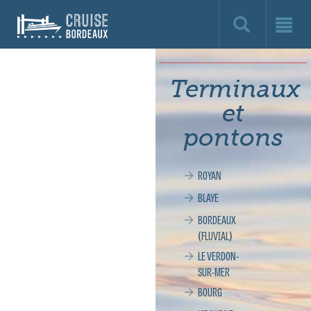
Cruise
Bordeaux,
le
Terminaux
site
et
officiel
pontons
de
ROYAN
la
BLAYE
croisière
BORDEAUX
(FLUVIAL)
à
LE VERDON-
SUR-MER
Bordeaux
BOURG