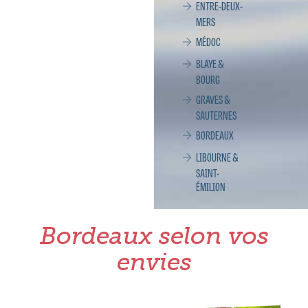
ENTRE-DEUX-
MERS
MÉDOC
BLAYE &
BOURG
GRAVES &
SAUTERNES
BORDEAUX
LIBOURNE &
SAINT-
ÉMILION
Bordeaux selon vos
envies