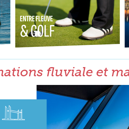
ENTRE FLEUVE
& GOLF
ations fluviale et m