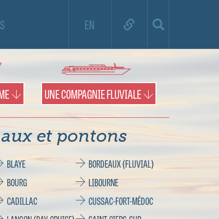
e de croisière et utilisez la carte pour
S
EN
es territoires et les pontons.
IME
UNE COMPAGNIE FLUVIALE
aux et pontons
BLAYE
BORDEAUX (FLUVIAL)
BOURG
LIBOURNE
CADILLAC
CUSSAC-FORT-MÉDOC