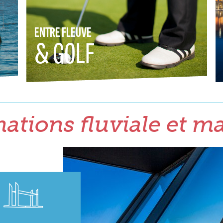
ENTRE FLEUVE
& GOLF
ations fluviale et m