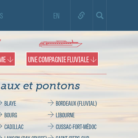
e de croisière et utilisez la carte pour
S
EN
es territoires et les pontons.
IME
UNE COMPAGNIE FLUVIALE
aux et pontons
BLAYE
BORDEAUX (FLUVIAL)
BOURG
LIBOURNE
CADILLAC
CUSSAC-FORT-MÉDOC