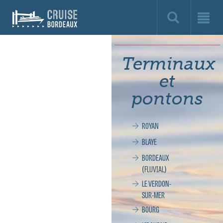
Cruise
Bordeaux,
le
Terminaux
site
et
officiel
pontons
de
ROYAN
la
BLAYE
croisière
BORDEAUX
(FLUVIAL)
à
LE VERDON-
SUR-MER
Bordeaux
BOURG