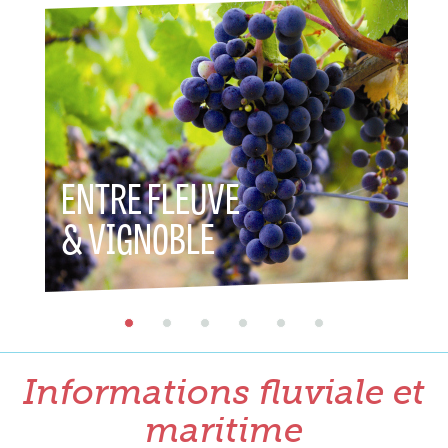
ENTRE FLEUVE
ENT
& VIGNOBLE
& P
Informations fluviale et
maritime