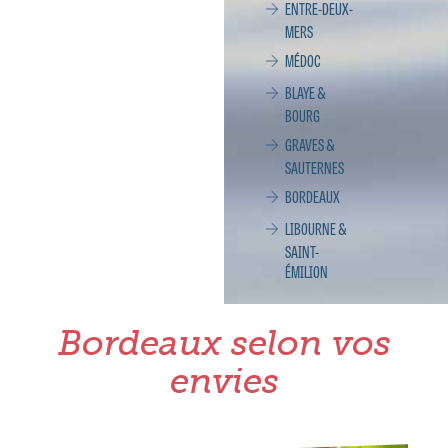
ENTRE-DEUX-
MERS
MÉDOC
BLAYE &
BOURG
GRAVES &
SAUTERNES
BORDEAUX
LIBOURNE &
SAINT-
ÉMILION
Bordeaux selon vos
envies