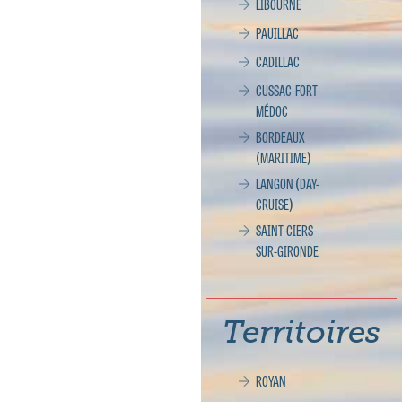
LIBOURNE
PAUILLAC
CADILLAC
CUSSAC-FORT-
MÉDOC
BORDEAUX
(MARITIME)
LANGON (DAY-
CRUISE)
SAINT-CIERS-
SUR-GIRONDE
Territoires
ROYAN