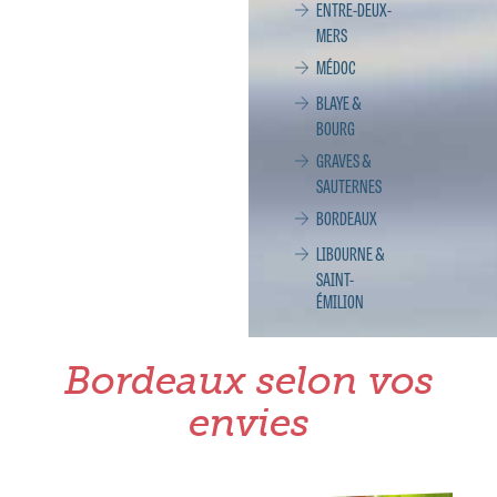
ENTRE-DEUX-
MERS
MÉDOC
BLAYE &
BOURG
GRAVES &
SAUTERNES
BORDEAUX
LIBOURNE &
SAINT-
ÉMILION
Bordeaux selon vos
envies