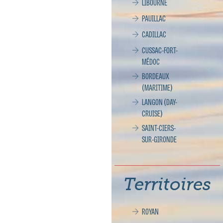
LIBOURNE
PAUILLAC
CADILLAC
CUSSAC-FORT-
MÉDOC
BORDEAUX
(MARITIME)
LANGON (DAY-
CRUISE)
SAINT-CIERS-
SUR-GIRONDE
Territoires
ROYAN