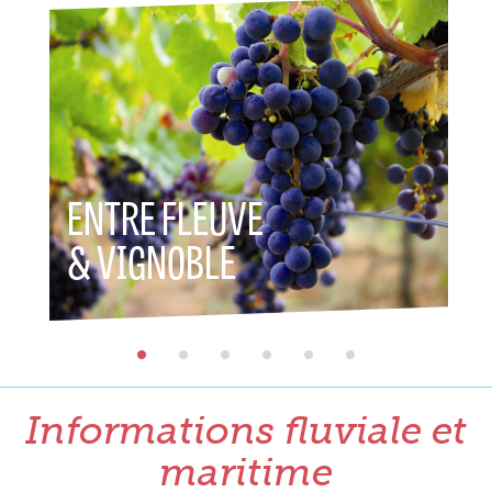
ENTRE FLEUVE
ENTR
& VIGNOBLE
& P
Informations fluviale et
maritime