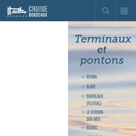
Cruise
Bordeaux,
le
Terminaux
site
et
officiel
pontons
de
ROYAN
la
BLAYE
croisière
BORDEAUX
(FLUVIAL)
à
LE VERDON-
SUR-MER
Bordeaux
BOURG