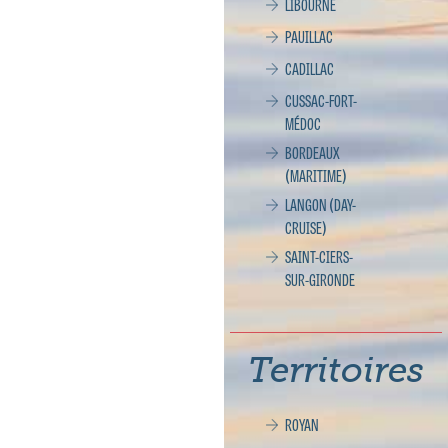
LIBOURNE
PAUILLAC
CADILLAC
CUSSAC-FORT-
MÉDOC
BORDEAUX
(MARITIME)
LANGON (DAY-
CRUISE)
SAINT-CIERS-
SUR-GIRONDE
Territoires
ROYAN