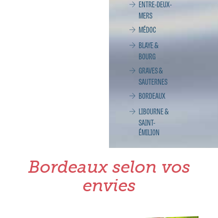
ENTRE-DEUX-
MERS
MÉDOC
BLAYE &
BOURG
GRAVES &
SAUTERNES
BORDEAUX
LIBOURNE &
SAINT-
ÉMILION
Bordeaux selon vos
envies