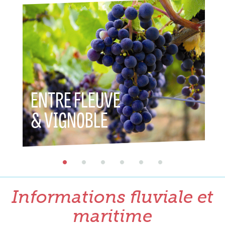
ENTRE FLEUVE
ENT
& VIGNOBLE
& P
Informations fluviale et
maritime