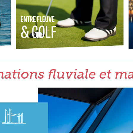
ENTRE FLEUVE
& GOLF
ations fluviale et m