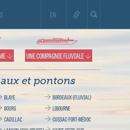
e de croisière et utilisez la carte pour
S
EN
es territoires et les pontons.
IME
UNE COMPAGNIE FLUVIALE
aux et pontons
BLAYE
BORDEAUX (FLUVIAL)
BOURG
LIBOURNE
CADILLAC
CUSSAC-FORT-MÉDOC