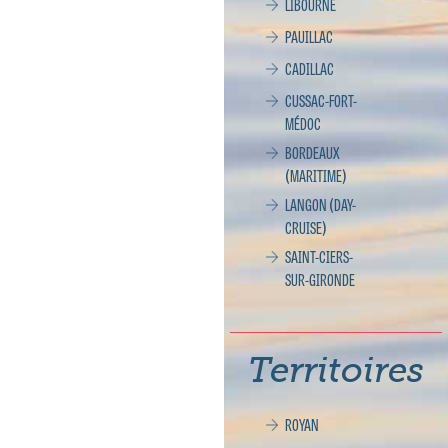
LIBOURNE
PAUILLAC
CADILLAC
CUSSAC-FORT-
MÉDOC
BORDEAUX
(MARITIME)
LANGON (DAY-
CRUISE)
SAINT-CIERS-
SUR-GIRONDE
Territoires
ROYAN