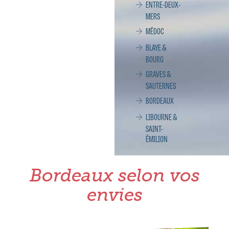
ENTRE-DEUX-
MERS
MÉDOC
BLAYE &
BOURG
GRAVES &
SAUTERNES
BORDEAUX
LIBOURNE &
SAINT-
ÉMILION
Bordeaux selon vos
envies