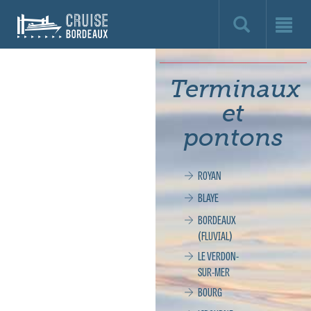
Cruise
Bordeaux,
le
Terminaux
site
et
officiel
pontons
de
ROYAN
la
BLAYE
croisière
BORDEAUX
(FLUVIAL)
à
LE VERDON-
SUR-MER
Bordeaux
BOURG