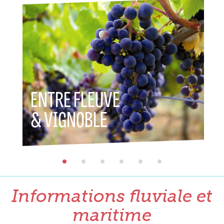
ENTRE FLEUVE
ENTR
& VIGNOBLE
& P
Informations fluviale et
maritime