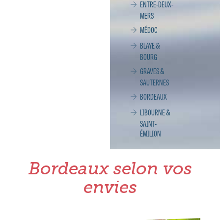
ENTRE-DEUX-
MERS
MÉDOC
BLAYE &
BOURG
GRAVES &
SAUTERNES
BORDEAUX
LIBOURNE &
SAINT-
ÉMILION
Bordeaux selon vos
envies