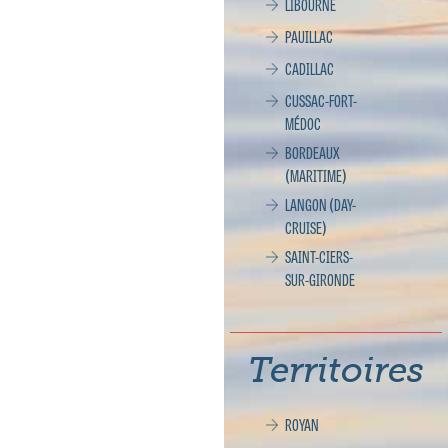
LIBOURNE
PAUILLAC
CADILLAC
CUSSAC-FORT-
MÉDOC
BORDEAUX
(MARITIME)
LANGON (DAY-
CRUISE)
SAINT-CIERS-
SUR-GIRONDE
Territoires
ROYAN