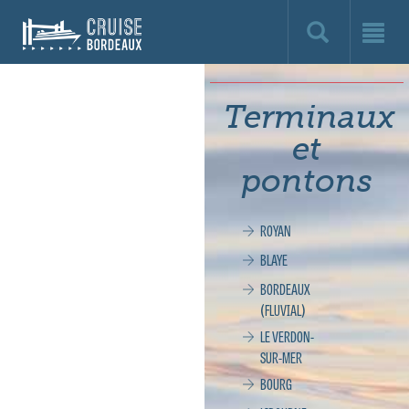
Cruise
Bordeaux,
le
Terminaux
site
et
officiel
pontons
de
ROYAN
la
BLAYE
croisière
BORDEAUX
(FLUVIAL)
à
LE VERDON-
SUR-MER
Bordeaux
BOURG