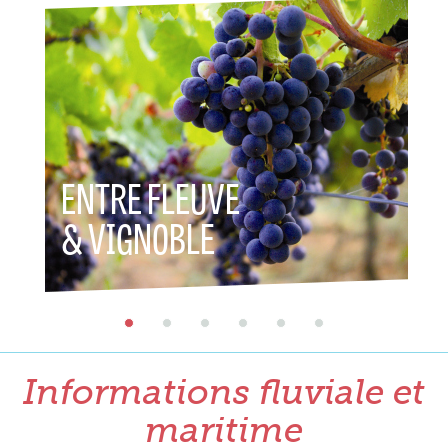
ENTRE FLEUVE
ENT
& VIGNOBLE
& P
Informations fluviale et
maritime