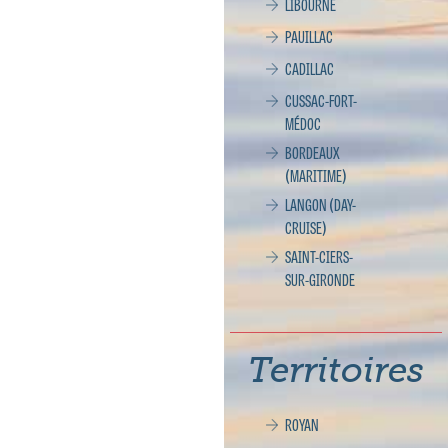
LIBOURNE
PAUILLAC
CADILLAC
CUSSAC-FORT-
MÉDOC
BORDEAUX
(MARITIME)
LANGON (DAY-
CRUISE)
SAINT-CIERS-
SUR-GIRONDE
Territoires
ROYAN