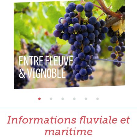
ENTRE FLEUVE
ENT
& VIGNOBLE
& P
Informations fluviale et
maritime