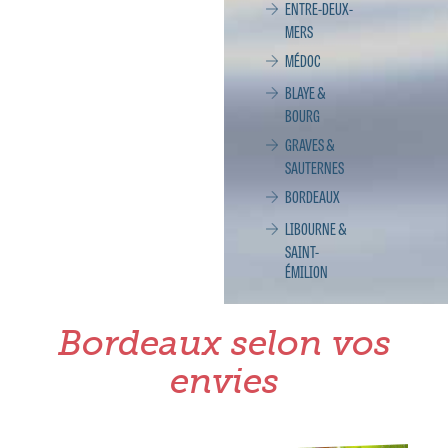
ENTRE-DEUX-
MERS
MÉDOC
BLAYE &
BOURG
GRAVES &
SAUTERNES
BORDEAUX
LIBOURNE &
SAINT-
ÉMILION
Bordeaux selon vos
envies