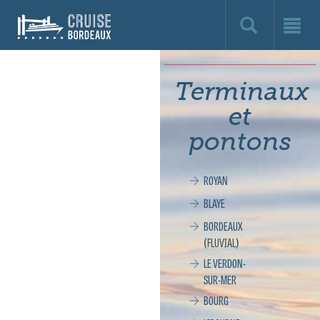
Cruise
Bordeaux,
le
Terminaux
site
et
officiel
pontons
de
ROYAN
la
BLAYE
croisière
BORDEAUX
(FLUVIAL)
à
LE VERDON-
SUR-MER
Bordeaux
BOURG