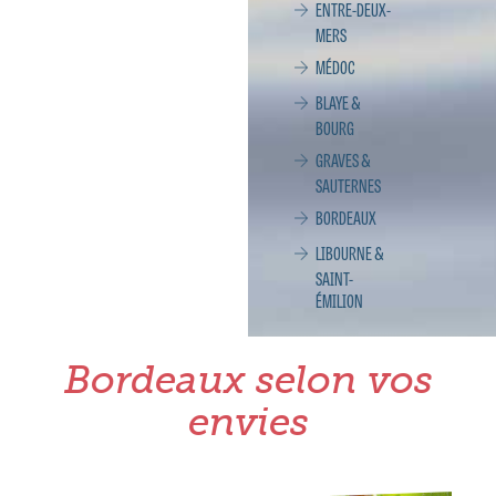
ENTRE-DEUX-
MERS
MÉDOC
BLAYE &
BOURG
GRAVES &
SAUTERNES
BORDEAUX
LIBOURNE &
SAINT-
ÉMILION
Bordeaux selon vos
envies