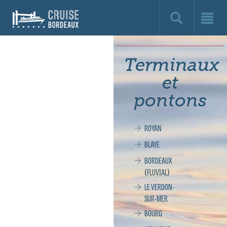
Cruise
Bordeaux,
le
Terminaux
site
et
officiel
pontons
de
ROYAN
la
BLAYE
croisière
BORDEAUX
(FLUVIAL)
à
LE VERDON-
SUR-MER
Bordeaux
BOURG