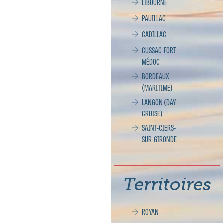
LIBOURNE
PAUILLAC
CADILLAC
CUSSAC-FORT-
MÉDOC
BORDEAUX
(MARITIME)
LANGON (DAY-
CRUISE)
SAINT-CIERS-
SUR-GIRONDE
Territoires
ROYAN