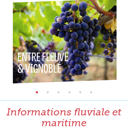
ENTRE FLEUVE
ENT
& VIGNOBLE
& P
Informations fluviale et
maritime