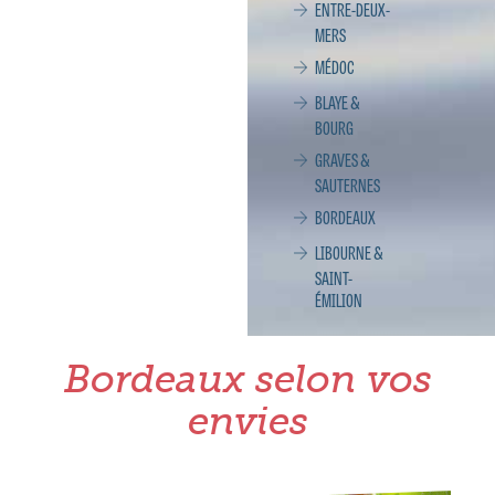
ENTRE-DEUX-
MERS
MÉDOC
BLAYE &
BOURG
GRAVES &
SAUTERNES
BORDEAUX
LIBOURNE &
SAINT-
ÉMILION
Bordeaux selon vos
envies