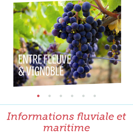
ENTRE FLEUVE
ENT
& VIGNOBLE
& P
Informations fluviale et
maritime