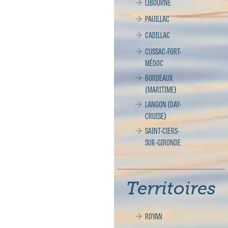
LIBOURNE
PAUILLAC
CADILLAC
CUSSAC-FORT-
MÉDOC
BORDEAUX
(MARITIME)
LANGON (DAY-
CRUISE)
SAINT-CIERS-
SUR-GIRONDE
Territoires
ROYAN