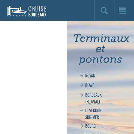
Cruise
Bordeaux,
le
Terminaux
site
et
officiel
pontons
de
ROYAN
la
BLAYE
croisière
BORDEAUX
(FLUVIAL)
à
LE VERDON-
SUR-MER
Bordeaux
BOURG