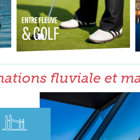
ENTRE FLEUVE
& GOLF
ations fluviale et m