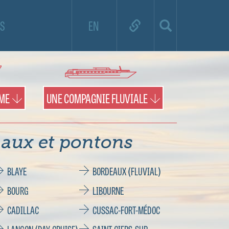
e de croisière et utilisez la carte pour
S
EN
es territoires et les pontons.
IME
UNE COMPAGNIE FLUVIALE
aux et pontons
BLAYE
BORDEAUX (FLUVIAL)
BOURG
LIBOURNE
CADILLAC
CUSSAC-FORT-MÉDOC