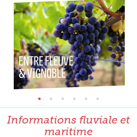
ENTRE FLEUVE
ENT
& VIGNOBLE
& P
Informations fluviale et
maritime