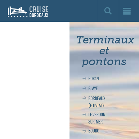
Cruise
Bordeaux,
le
Terminaux
site
et
officiel
pontons
de
ROYAN
la
BLAYE
croisière
BORDEAUX
(FLUVIAL)
à
LE VERDON-
SUR-MER
Bordeaux
BOURG