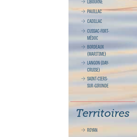
LIBOURNE
PAUILLAC
CADILLAC
CUSSAC-FORT-
MÉDOC
BORDEAUX
(MARITIME)
LANGON (DAY-
CRUISE)
SAINT-CIERS-
SUR-GIRONDE
Territoires
ROYAN