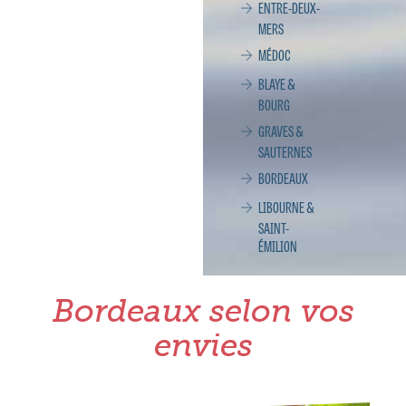
ENTRE-DEUX-
MERS
MÉDOC
BLAYE &
BOURG
GRAVES &
SAUTERNES
BORDEAUX
LIBOURNE &
SAINT-
ÉMILION
Bordeaux selon vos
envies