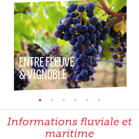
ENTRE FLEUVE
ENTR
& VIGNOBLE
& P
Informations fluviale et
maritime