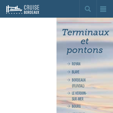
Cruise
Bordeaux,
le
Terminaux
site
et
officiel
pontons
de
ROYAN
la
BLAYE
croisière
BORDEAUX
(FLUVIAL)
à
LE VERDON-
SUR-MER
Bordeaux
BOURG