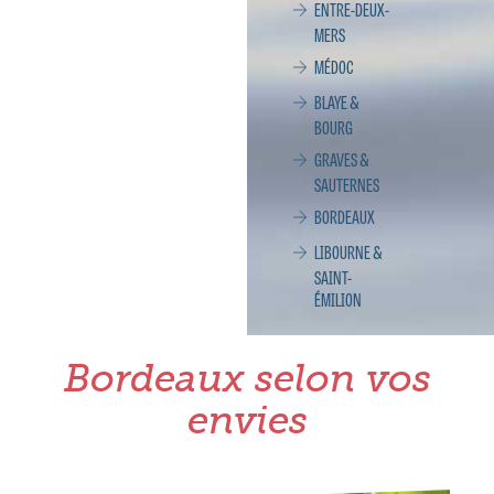
ENTRE-DEUX-
MERS
MÉDOC
BLAYE &
BOURG
GRAVES &
SAUTERNES
BORDEAUX
LIBOURNE &
SAINT-
ÉMILION
Bordeaux selon vos
envies