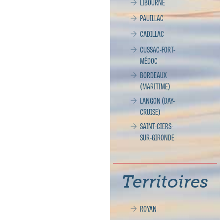
LIBOURNE
PAUILLAC
CADILLAC
CUSSAC-FORT-
MÉDOC
BORDEAUX
(MARITIME)
LANGON (DAY-
CRUISE)
SAINT-CIERS-
SUR-GIRONDE
Territoires
ROYAN