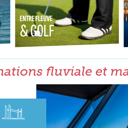
ENTRE FLEUVE
& GOLF
ations fluviale et m