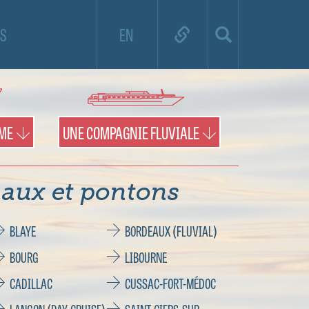
e de croisière et utilisez la carte pour
S
EN
es territoires et les pontons.
IME
UNE COMPAGNIE FLUVIALE
aux et pontons
BLAYE
BORDEAUX (FLUVIAL)
BOURG
LIBOURNE
CADILLAC
CUSSAC-FORT-MÉDOC