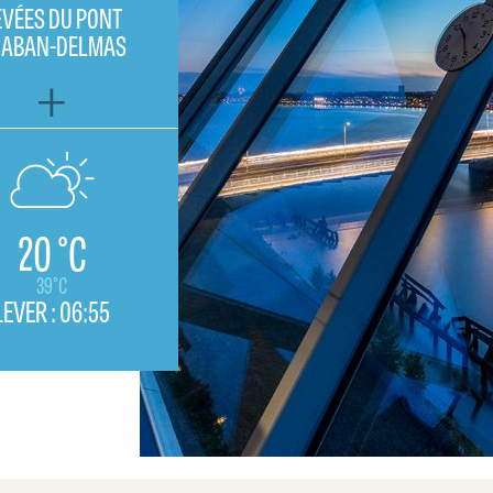
EVÉES DU PONT
HABAN-DELMAS
20 °C
39°C
LEVER :
06:55