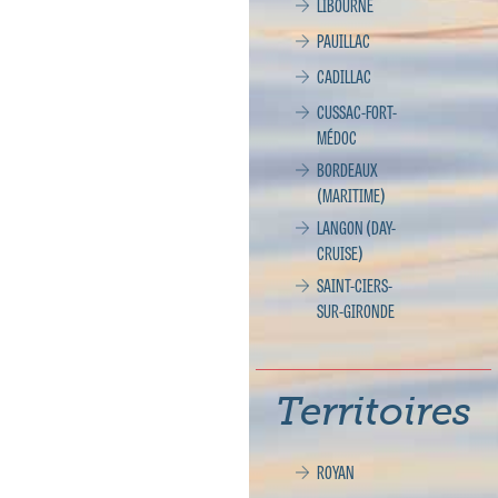
LIBOURNE
PAUILLAC
CADILLAC
CUSSAC-FORT-
MÉDOC
BORDEAUX
(MARITIME)
LANGON (DAY-
CRUISE)
SAINT-CIERS-
SUR-GIRONDE
Territoires
ROYAN