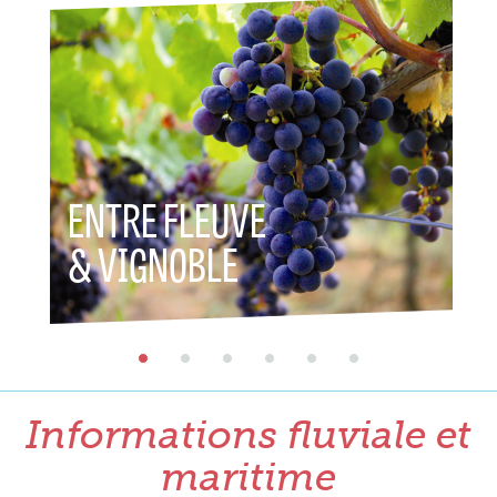
ENTRE FLEUVE
ENT
& VIGNOBLE
& P
Informations fluviale et
maritime