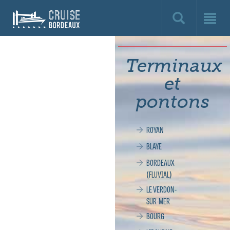
Cruise
Bordeaux,
le
Terminaux
site
et
officiel
pontons
de
ROYAN
la
BLAYE
croisière
BORDEAUX
(FLUVIAL)
à
LE VERDON-
SUR-MER
Bordeaux
BOURG