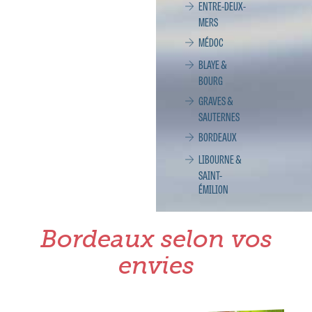
ENTRE-DEUX-
MERS
MÉDOC
BLAYE &
BOURG
GRAVES &
SAUTERNES
BORDEAUX
LIBOURNE &
SAINT-
ÉMILION
Bordeaux selon vos
envies