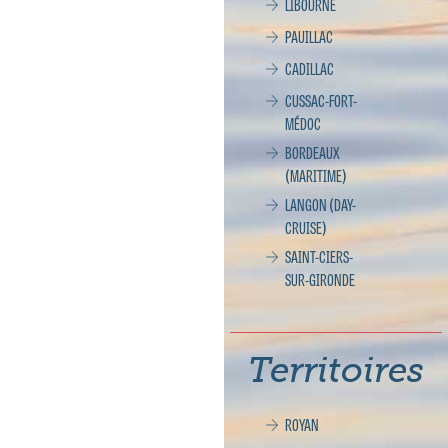
LIBOURNE
PAUILLAC
CADILLAC
CUSSAC-FORT-
MÉDOC
BORDEAUX
(MARITIME)
LANGON (DAY-
CRUISE)
SAINT-CIERS-
SUR-GIRONDE
Territoires
ROYAN