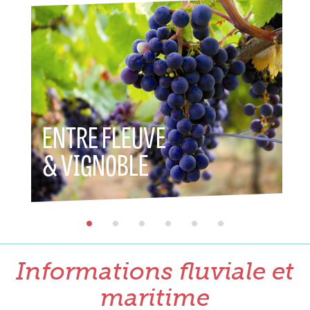
ENTRE FLEUVE
ENTR
& VIGNOBLE
& PA
Informations fluviale et
maritime