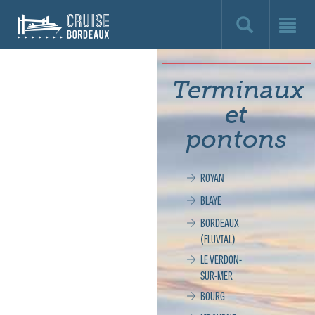
Cruise
Bordeaux,
le
Terminaux
site
et
officiel
pontons
de
ROYAN
la
BLAYE
croisière
BORDEAUX
(FLUVIAL)
à
LE VERDON-
SUR-MER
Bordeaux
BOURG