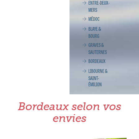
ENTRE-DEUX-
MERS
MÉDOC
BLAYE &
BOURG
GRAVES &
SAUTERNES
BORDEAUX
LIBOURNE &
SAINT-
ÉMILION
Bordeaux selon vos
envies