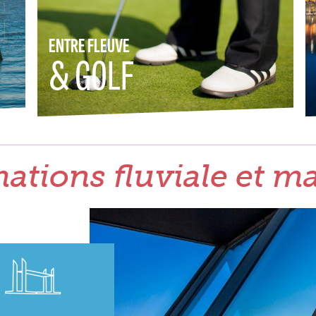
ENTRE FLEUVE
& GOLF
ations fluviale et m