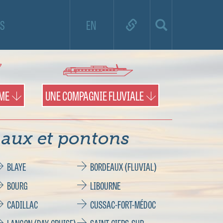
e de croisière et utilisez la carte pour
S
EN
es territoires et les pontons.
IME
UNE COMPAGNIE FLUVIALE
aux et pontons
BLAYE
BORDEAUX (FLUVIAL)
BOURG
LIBOURNE
CADILLAC
CUSSAC-FORT-MÉDOC