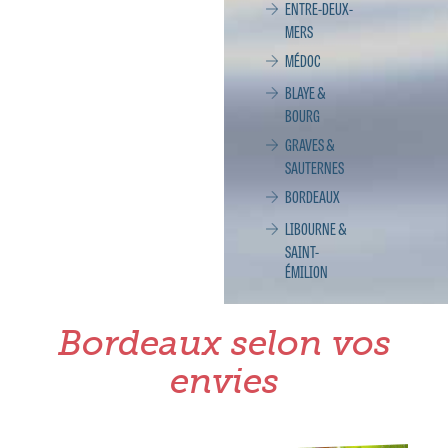
ENTRE-DEUX-
MERS
MÉDOC
BLAYE &
BOURG
GRAVES &
SAUTERNES
BORDEAUX
LIBOURNE &
SAINT-
ÉMILION
Bordeaux selon vos
envies