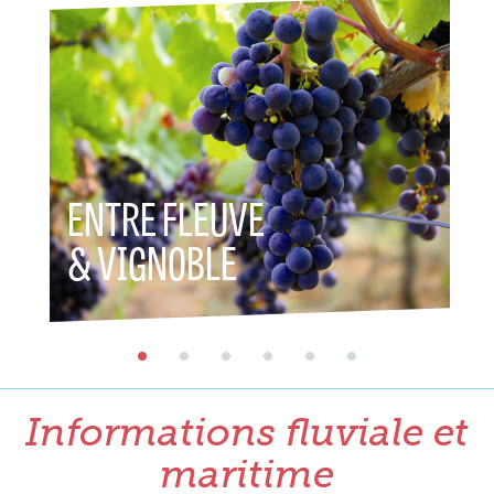
ENTRE FLEUVE
ENTR
& VIGNOBLE
& P
Informations fluviale et
maritime