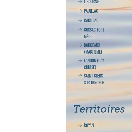
LIBOURNE
PAUILLAC
CADILLAC
CUSSAC-FORT-
MÉDOC
BORDEAUX
(MARITIME)
LANGON (DAY-
CRUISE)
SAINT-CIERS-
SUR-GIRONDE
Territoires
ROYAN