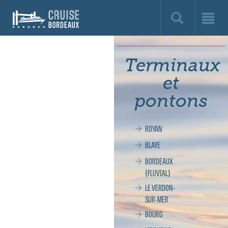
Cruise
Bordeaux,
le
Terminaux
site
et
officiel
pontons
de
ROYAN
la
BLAYE
croisière
BORDEAUX
(FLUVIAL)
à
LE VERDON-
SUR-MER
Bordeaux
BOURG