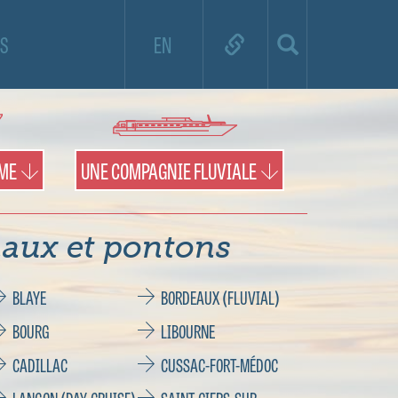
e de croisière et utilisez la carte pour
S
EN
es territoires et les pontons.
IME
UNE COMPAGNIE FLUVIALE
aux et pontons
BLAYE
BORDEAUX (FLUVIAL)
BOURG
LIBOURNE
CADILLAC
CUSSAC-FORT-MÉDOC