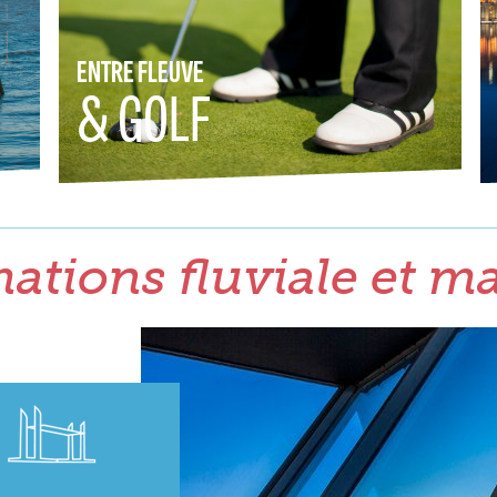
ENTRE FLEUVE
& GOLF
ations fluviale et m