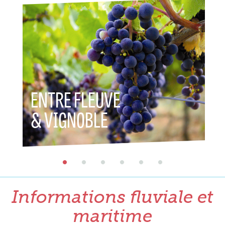
ENTRE FLEUVE
ENT
& VIGNOBLE
& P
Informations fluviale et
maritime