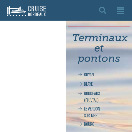
Cruise
Bordeaux,
le
Terminaux
site
et
officiel
pontons
de
ROYAN
la
BLAYE
croisière
BORDEAUX
(FLUVIAL)
à
LE VERDON-
SUR-MER
Bordeaux
BOURG