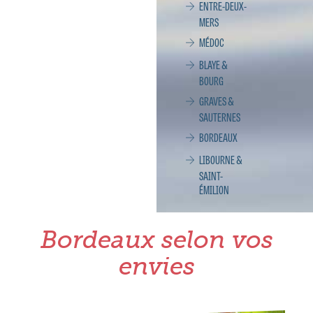
ENTRE-DEUX-
MERS
MÉDOC
BLAYE &
BOURG
GRAVES &
SAUTERNES
BORDEAUX
LIBOURNE &
SAINT-
ÉMILION
Bordeaux selon vos
envies