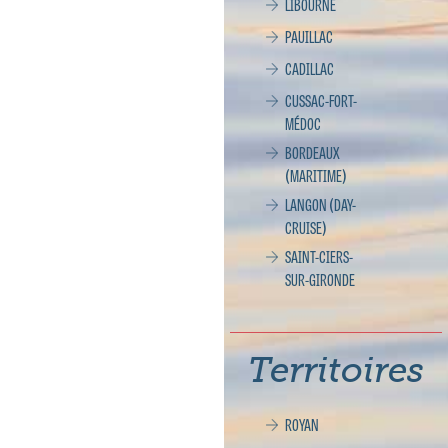
LIBOURNE
PAUILLAC
CADILLAC
CUSSAC-FORT-
MÉDOC
BORDEAUX
(MARITIME)
LANGON (DAY-
CRUISE)
SAINT-CIERS-
SUR-GIRONDE
Territoires
ROYAN