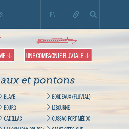
e de croisière et utilisez la carte pour
S
EN
es territoires et les pontons.
IME
UNE COMPAGNIE FLUVIALE
aux et pontons
BLAYE
BORDEAUX (FLUVIAL)
BOURG
LIBOURNE
CADILLAC
CUSSAC-FORT-MÉDOC