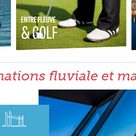
ENTRE FLEUVE
& GOLF
ations fluviale et m