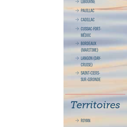
LIBOURNE
PAUILLAC
CADILLAC
CUSSAC-FORT-
MÉDOC
BORDEAUX
(MARITIME)
LANGON (DAY-
CRUISE)
SAINT-CIERS-
SUR-GIRONDE
Territoires
ROYAN