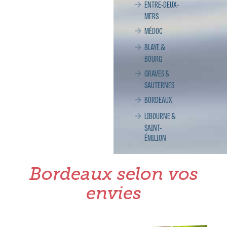
ENTRE-DEUX-
MERS
MÉDOC
BLAYE &
BOURG
GRAVES &
SAUTERNES
BORDEAUX
LIBOURNE &
SAINT-
ÉMILION
Bordeaux selon vos
envies