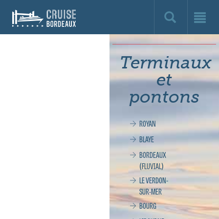
Cruise
Bordeaux,
le
Terminaux
site
et
officiel
pontons
de
ROYAN
la
BLAYE
croisière
BORDEAUX
(FLUVIAL)
à
LE VERDON-
SUR-MER
Bordeaux
BOURG