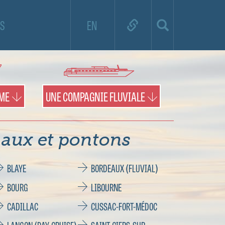
e de croisière et utilisez la carte pour
S
EN
es territoires et les pontons.
IME
UNE COMPAGNIE FLUVIALE
aux et pontons
BLAYE
BORDEAUX (FLUVIAL)
BOURG
LIBOURNE
CADILLAC
CUSSAC-FORT-MÉDOC