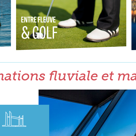
ENTRE FLEUVE
& GOLF
ations fluviale et m