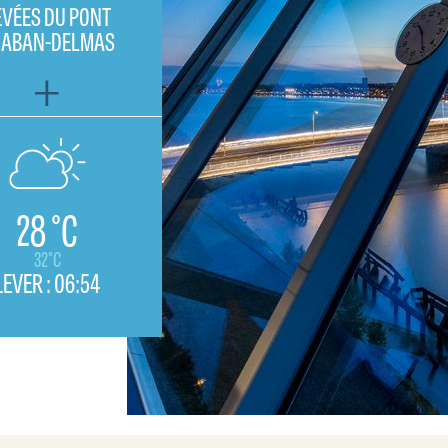
EVÉES DU PONT
HABAN-DELMAS
28 °C
32°C
LEVER :
06:54