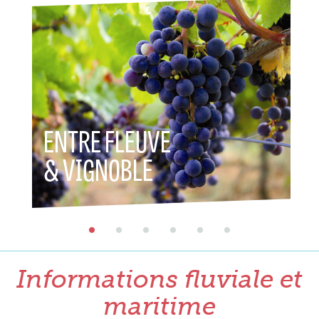
ENTRE FLEUVE
ENTR
& VIGNOBLE
& P
Informations fluviale et
maritime