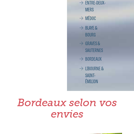
ENTRE-DEUX-
MERS
MÉDOC
BLAYE &
BOURG
GRAVES &
SAUTERNES
BORDEAUX
LIBOURNE &
SAINT-
ÉMILION
Bordeaux selon vos
envies