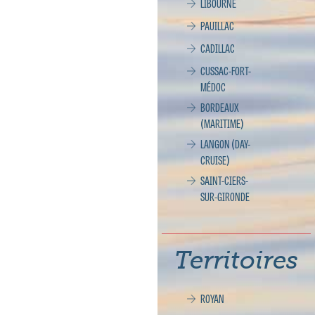
LIBOURNE
PAUILLAC
CADILLAC
CUSSAC-FORT-
MÉDOC
BORDEAUX
(MARITIME)
LANGON (DAY-
CRUISE)
SAINT-CIERS-
SUR-GIRONDE
Territoires
ROYAN