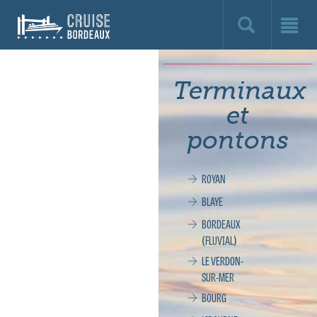
Cruise
Bordeaux,
le
Terminaux
site
et
officiel
pontons
de
ROYAN
la
BLAYE
croisière
BORDEAUX
(FLUVIAL)
à
LE VERDON-
SUR-MER
Bordeaux
BOURG