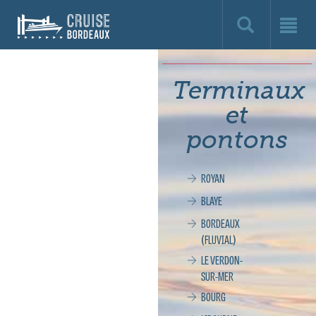
Cruise
Bordeaux,
le
Terminaux
site
et
officiel
pontons
de
ROYAN
la
BLAYE
croisière
BORDEAUX
(FLUVIAL)
à
LE VERDON-
SUR-MER
Bordeaux
BOURG