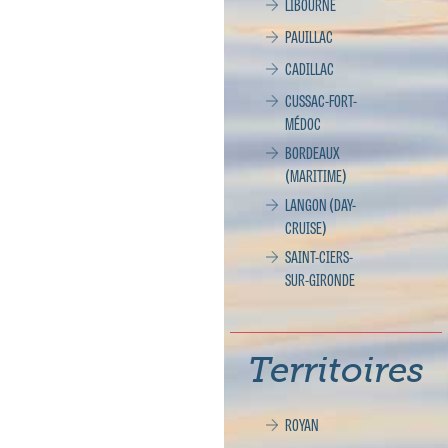
LIBOURNE
PAUILLAC
CADILLAC
CUSSAC-FORT-
MÉDOC
BORDEAUX
(MARITIME)
LANGON (DAY-
CRUISE)
SAINT-CIERS-
SUR-GIRONDE
Territoires
ROYAN