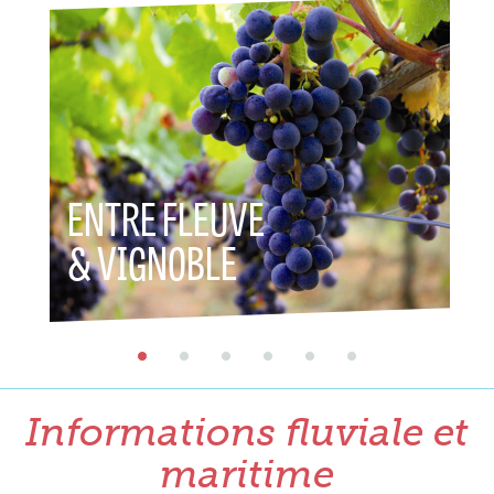
ENTRE FLEUVE
ENTR
& VIGNOBLE
& P
Informations fluviale et
maritime