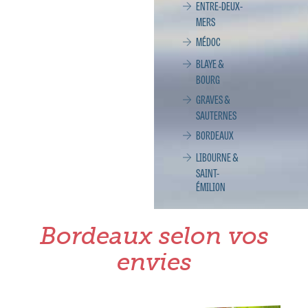
ENTRE-DEUX-
MERS
MÉDOC
BLAYE &
BOURG
GRAVES &
SAUTERNES
BORDEAUX
LIBOURNE &
SAINT-
ÉMILION
Bordeaux selon vos
envies