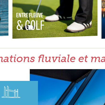
ENTRE FLEUVE
& GOLF
ations fluviale et m