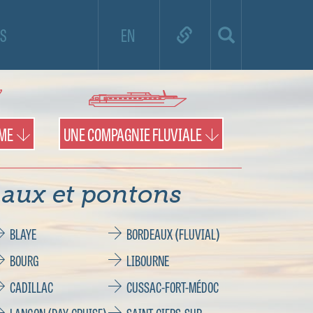
e de croisière et utilisez la carte pour
S
EN
es territoires et les pontons.
IME
UNE COMPAGNIE FLUVIALE
aux et pontons
BLAYE
BORDEAUX (FLUVIAL)
BOURG
LIBOURNE
CADILLAC
CUSSAC-FORT-MÉDOC