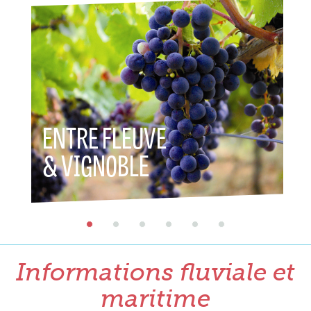
ENTRE FLEUVE
ENTR
& VIGNOBLE
& PA
Informations fluviale et
maritime