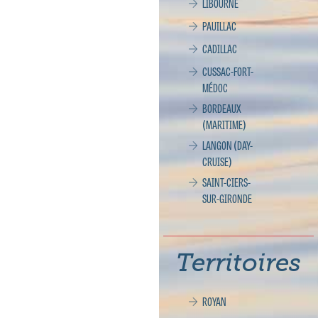
LIBOURNE
PAUILLAC
CADILLAC
CUSSAC-FORT-
MÉDOC
BORDEAUX
(MARITIME)
LANGON (DAY-
CRUISE)
SAINT-CIERS-
SUR-GIRONDE
Territoires
ROYAN