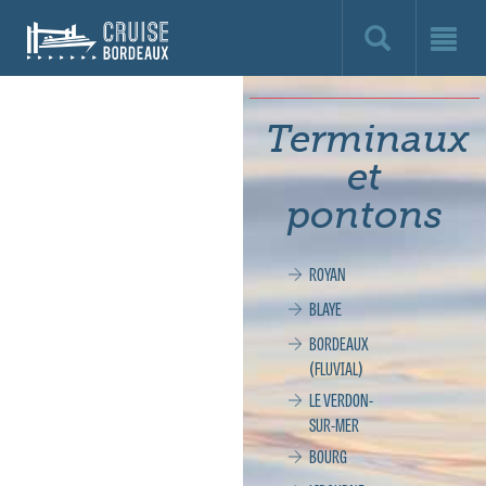
Cruise
Bordeaux,
le
Terminaux
site
et
officiel
pontons
de
ROYAN
la
BLAYE
croisière
BORDEAUX
(FLUVIAL)
à
LE VERDON-
SUR-MER
Bordeaux
BOURG