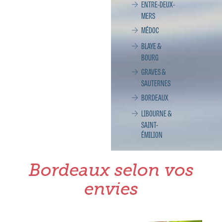
ENTRE-DEUX-
MERS
MÉDOC
BLAYE &
BOURG
GRAVES &
SAUTERNES
BORDEAUX
LIBOURNE &
SAINT-
ÉMILION
Bordeaux selon vos
envies