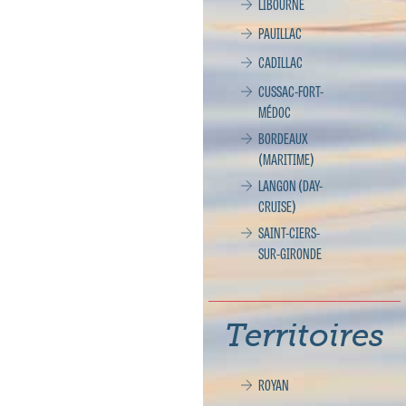
LIBOURNE
PAUILLAC
CADILLAC
CUSSAC-FORT-
MÉDOC
BORDEAUX
(MARITIME)
LANGON (DAY-
CRUISE)
SAINT-CIERS-
SUR-GIRONDE
Territoires
ROYAN