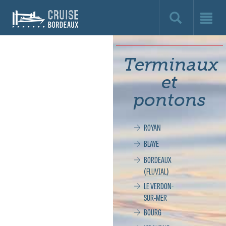
Cruise
Bordeaux,
le
Terminaux
site
et
officiel
pontons
de
ROYAN
la
BLAYE
croisière
BORDEAUX
(FLUVIAL)
à
LE VERDON-
SUR-MER
Bordeaux
BOURG