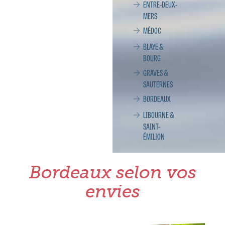
ENTRE-DEUX-
MERS
MÉDOC
BLAYE &
BOURG
GRAVES &
SAUTERNES
BORDEAUX
LIBOURNE &
SAINT-
ÉMILION
Bordeaux selon vos
envies