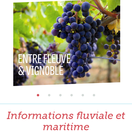
ENTRE FLEUVE
ENTR
& VIGNOBLE
& P
Informations fluviale et
maritime