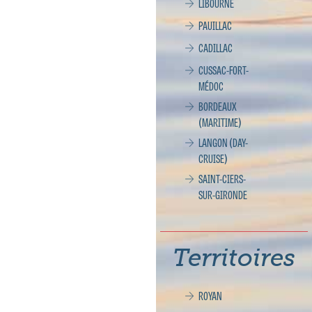
LIBOURNE
PAUILLAC
CADILLAC
CUSSAC-FORT-
MÉDOC
BORDEAUX
(MARITIME)
LANGON (DAY-
CRUISE)
SAINT-CIERS-
SUR-GIRONDE
Territoires
ROYAN