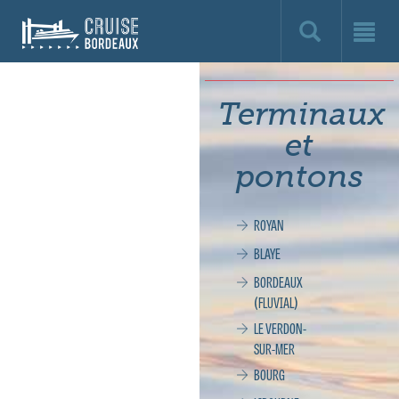
Cruise
Bordeaux,
le
Terminaux
site
et
officiel
pontons
de
ROYAN
la
BLAYE
croisière
BORDEAUX
(FLUVIAL)
à
LE VERDON-
SUR-MER
Bordeaux
BOURG