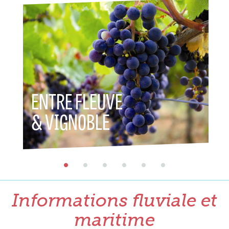
ENTRE FLEUVE
ENTR
& VIGNOBLE
& PA
Informations fluviale et
maritime