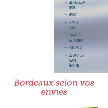
ENTRE-DEUX-
MERS
MÉDOC
BLAYE &
BOURG
GRAVES &
SAUTERNES
BORDEAUX
LIBOURNE &
SAINT-
ÉMILION
Bordeaux selon vos
envies