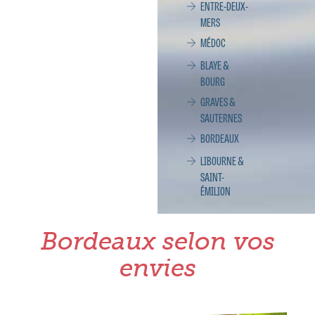
ENTRE-DEUX-
MERS
MÉDOC
BLAYE &
BOURG
GRAVES &
SAUTERNES
BORDEAUX
LIBOURNE &
SAINT-
ÉMILION
Bordeaux selon vos
envies