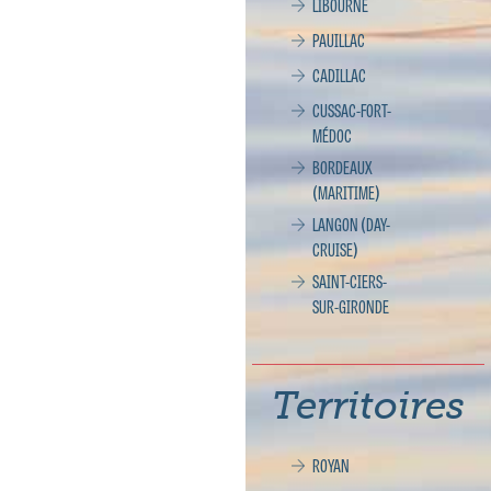
LIBOURNE
PAUILLAC
CADILLAC
CUSSAC-FORT-
MÉDOC
BORDEAUX
(MARITIME)
LANGON (DAY-
CRUISE)
SAINT-CIERS-
SUR-GIRONDE
Territoires
ROYAN