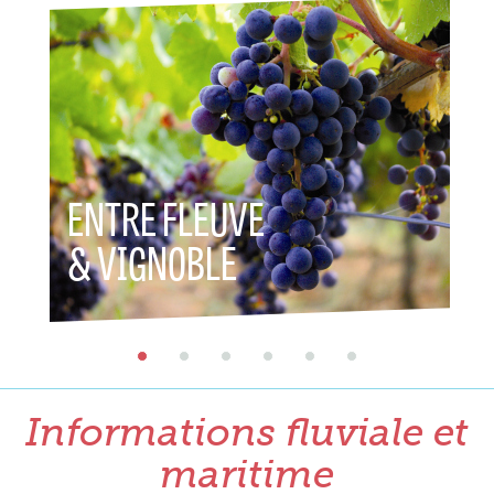
ENTRE FLEUVE
ENTR
& VIGNOBLE
& P
Informations fluviale et
maritime