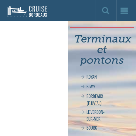
Cruise
Bordeaux,
le
Terminaux
site
et
officiel
pontons
de
ROYAN
la
BLAYE
croisière
BORDEAUX
(FLUVIAL)
à
LE VERDON-
SUR-MER
Bordeaux
BOURG