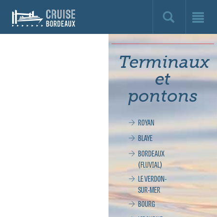
Cruise
Bordeaux,
le
Terminaux
site
et
officiel
pontons
de
ROYAN
la
BLAYE
croisière
BORDEAUX
(FLUVIAL)
à
LE VERDON-
SUR-MER
Bordeaux
BOURG