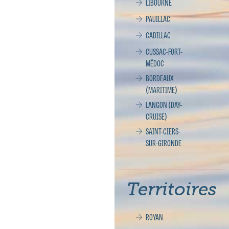
LIBOURNE
PAUILLAC
CADILLAC
CUSSAC-FORT-
MÉDOC
BORDEAUX
(MARITIME)
LANGON (DAY-
CRUISE)
SAINT-CIERS-
SUR-GIRONDE
Territoires
ROYAN