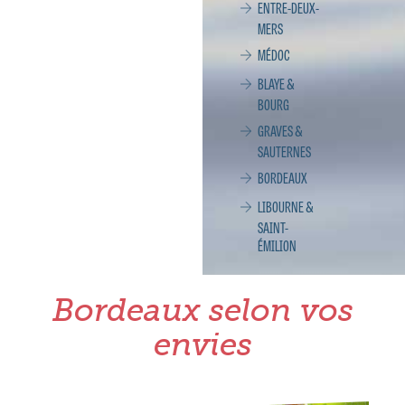
ENTRE-DEUX-
MERS
MÉDOC
BLAYE &
BOURG
GRAVES &
SAUTERNES
BORDEAUX
LIBOURNE &
SAINT-
ÉMILION
Bordeaux selon vos
envies