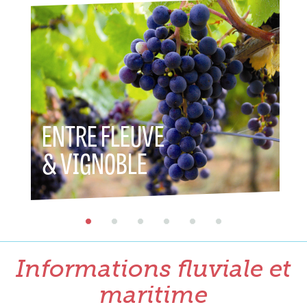
ENTRE FLEUVE
ENTR
& VIGNOBLE
& P
Informations fluviale et
maritime