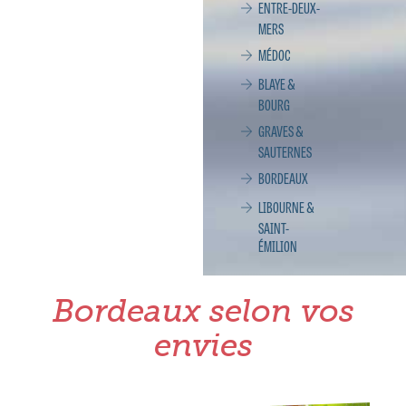
ENTRE-DEUX-
MERS
MÉDOC
BLAYE &
BOURG
GRAVES &
SAUTERNES
BORDEAUX
LIBOURNE &
SAINT-
ÉMILION
Bordeaux selon vos
envies