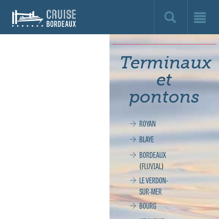
Cruise
Bordeaux,
le
Terminaux
site
et
officiel
pontons
de
ROYAN
la
BLAYE
croisière
BORDEAUX
(FLUVIAL)
à
LE VERDON-
SUR-MER
Bordeaux
BOURG