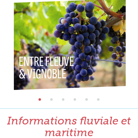
ENTRE FLEUVE
ENTR
& VIGNOBLE
& PA
Informations fluviale et
maritime