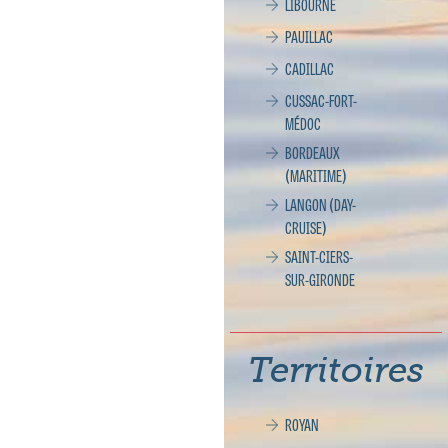
LIBOURNE
PAUILLAC
CADILLAC
CUSSAC-FORT-
MÉDOC
BORDEAUX
(MARITIME)
LANGON (DAY-
CRUISE)
SAINT-CIERS-
SUR-GIRONDE
Territoires
ROYAN