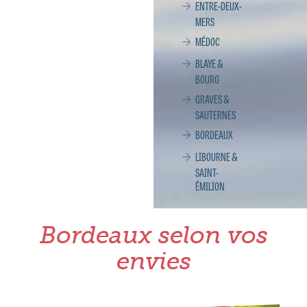
ENTRE-DEUX-
MERS
MÉDOC
BLAYE &
BOURG
GRAVES &
SAUTERNES
BORDEAUX
LIBOURNE &
SAINT-
ÉMILION
Bordeaux selon vos
envies