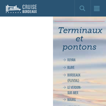
Cruise
Bordeaux,
le
Terminaux
site
et
officiel
pontons
de
ROYAN
la
BLAYE
croisière
BORDEAUX
(FLUVIAL)
à
LE VERDON-
SUR-MER
Bordeaux
BOURG