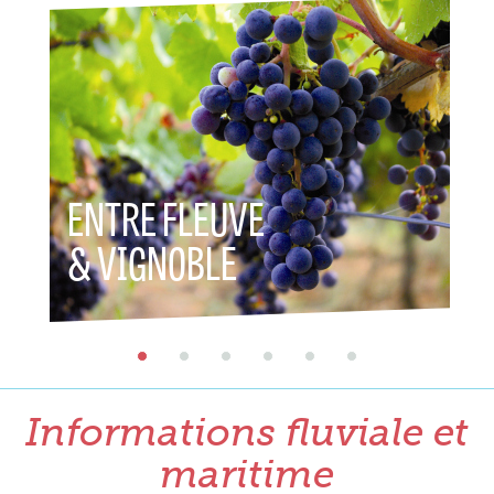
ENTRE FLEUVE
ENT
& VIGNOBLE
& P
Informations fluviale et
maritime