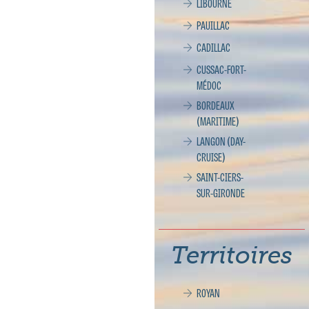
LIBOURNE
PAUILLAC
CADILLAC
CUSSAC-FORT-
MÉDOC
BORDEAUX
(MARITIME)
LANGON (DAY-
CRUISE)
SAINT-CIERS-
SUR-GIRONDE
Territoires
ROYAN