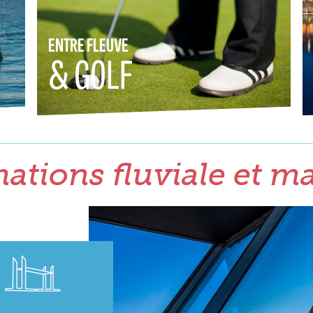
ENTRE FLEUVE
& GOLF
ations fluviale et m