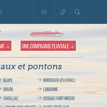
e de croisière et utilisez la carte pour
S
EN
es territoires et les pontons.
IME
UNE COMPAGNIE FLUVIALE
aux et pontons
BLAYE
BORDEAUX (FLUVIAL)
BOURG
LIBOURNE
CADILLAC
CUSSAC-FORT-MÉDOC