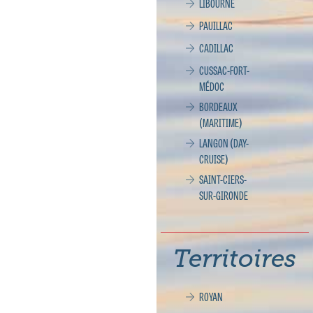
LIBOURNE
PAUILLAC
CADILLAC
CUSSAC-FORT-
MÉDOC
BORDEAUX
(MARITIME)
LANGON (DAY-
CRUISE)
SAINT-CIERS-
SUR-GIRONDE
Territoires
ROYAN