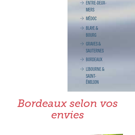
ENTRE-DEUX-
MERS
MÉDOC
BLAYE &
BOURG
GRAVES &
SAUTERNES
BORDEAUX
LIBOURNE &
SAINT-
ÉMILION
Bordeaux selon vos
envies