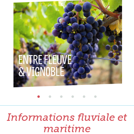
ENTRE FLEUVE
ENTR
& VIGNOBLE
& P
Informations fluviale et
maritime