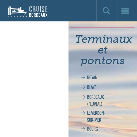
Cruise
Bordeaux,
le
Terminaux
site
et
officiel
pontons
de
ROYAN
la
BLAYE
croisière
BORDEAUX
(FLUVIAL)
à
LE VERDON-
SUR-MER
Bordeaux
BOURG