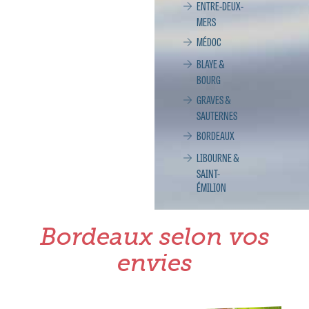
ENTRE-DEUX-
MERS
MÉDOC
BLAYE &
BOURG
GRAVES &
SAUTERNES
BORDEAUX
LIBOURNE &
SAINT-
ÉMILION
Bordeaux selon vos
envies