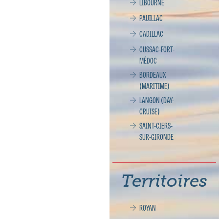
LIBOURNE
PAUILLAC
CADILLAC
CUSSAC-FORT-
MÉDOC
BORDEAUX
(MARITIME)
LANGON (DAY-
CRUISE)
SAINT-CIERS-
SUR-GIRONDE
Territoires
ROYAN